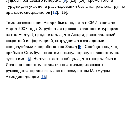
судьбы пропавшего генерала [
5
], [13], [16]. Кроме того, в
Турцию для участия в расследовании была направлена группа
иранских специалистов [
12
], [15].
Тема исчезновения Асгари была поднята в СМИ в начале
марта 2007 года. Зарубежная пресса, в частности турецкая
газета Hurriyet, предполагала, что Асгари, располагавший
секретной информацией, сотрудничал с западными
спецслужбами и перебежал на Запад [
5
]. Сообщалось, что,
прибыв в Стамбул, он затем покинул страну с паспортом на
чужое имя [
5
]. Hurriyet также сообщала, что генерал был в
Иране оппонентом "фанатично антиамериканского"
руководства страны во главе с президентом Махмудом
Ахмадинеджадом [
15
].