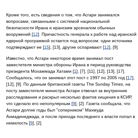
Кроме того, есть сведения о том, что Асгари занимался
вопросами, связанными с системой национальной
безопасности Ирана и иранским арсеналом обычных
вооружений [
12
]. Причастность генерала к работе над иранской
ядерной программой остается под вопросом: одни источники
подтверждают ее [
15
], [13], другие оспаривают [
12
], [9].
Известно, что Асгари некоторое время занимал пост
заместителя министра обороны Ирана в период руководства
президента Мохаммада Хатами [
1
], [7], [11], [12], [13], [17].
Сообщалось, что он занимал этот пост с 1997 по 2005 год [
17
],
[12], [9]. По данным британской газеты The Sunday Times, на
посту заместителя министра Асгари отвечал за внутренние
расследования и раскрыл несколько фактов хищения в КСИР,
что сделало его непопулярным [
9
], [2]. Газета сообщала, что
Асгари долгие годы был "соперником" Махмуда
Ахмадинеджада, и после прихода последнего к власти попал в
немилость [
9
], [2].