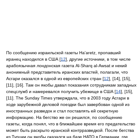
По сообщению израильской газеты Ha'aretz, пропавший
иранец находился в США [
12
], другие источники, в том числе
арабоязычная лондонская газета Al-Sharq al-Awsat и некий
анонимный представитель иранских властей, полагали, что
Асгари оказался в одной из европейских стран [
12
], [14], [15],
[11], [16]. Там он якобы давал показания сотрудникам западных
спецслужб и намеревался получить убежище в США [
14
], [15],
[11]. The Sunday Times утверждала, что в 2003 году Асгари в
ходе зарубежной деловой поездки был завербован одной из
иностранных разведок и стал поставлять ей секретную
информацию. На бегство же он решился, по сообщению
газеты, когда понял, что в ближайшее время его предательство
может быть раскрыто иранской контрразведкой. После бегства
из Турции он якобы оказался на базе НАТО в Германии, где