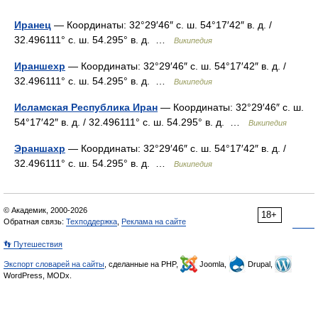
Иранец
— Координаты: 32°29′46″ с. ш. 54°17′42″ в. д. /
32.496111° с. ш. 54.295° в. д. …
Википедия
Ираншехр
— Координаты: 32°29′46″ с. ш. 54°17′42″ в. д. /
32.496111° с. ш. 54.295° в. д. …
Википедия
Исламская Республика Иран
— Координаты: 32°29′46″ с. ш.
54°17′42″ в. д. / 32.496111° с. ш. 54.295° в. д. …
Википедия
Эраншахр
— Координаты: 32°29′46″ с. ш. 54°17′42″ в. д. /
32.496111° с. ш. 54.295° в. д. …
Википедия
© Академик, 2000-2026
18+
Обратная связь:
Техподдержка
,
Реклама на сайте
👣 Путешествия
Экспорт словарей на сайты
, сделанные на PHP,
Joomla,
Drupal,
WordPress, MODx.