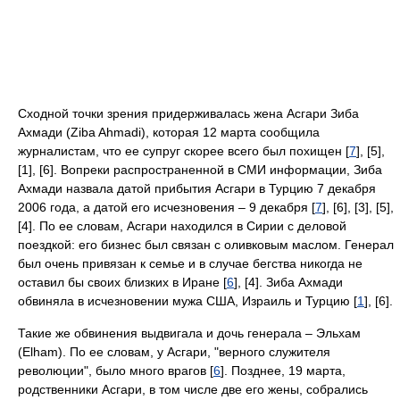
Сходной точки зрения придерживалась жена Асгари Зиба
Ахмади (Ziba Ahmadi), которая 12 марта сообщила
журналистам, что ее супруг скорее всего был похищен [
7
], [5],
[1], [6]. Вопреки распространенной в СМИ информации, Зиба
Ахмади назвала датой прибытия Асгари в Турцию 7 декабря
2006 года, а датой его исчезновения – 9 декабря [
7
], [6], [3], [5],
[4]. По ее словам, Асгари находился в Сирии с деловой
поездкой: его бизнес был связан с оливковым маслом. Генерал
был очень привязан к семье и в случае бегства никогда не
оставил бы своих близких в Иране [
6
], [4]. Зиба Ахмади
обвиняла в исчезновении мужа США, Израиль и Турцию [
1
], [6].
Такие же обвинения выдвигала и дочь генерала – Эльхам
(Elham). По ее словам, у Асгари, "верного служителя
революции", было много врагов [
6
]. Позднее, 19 марта,
родственники Асгари, в том числе две его жены, собрались