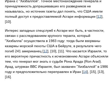
Ирана с "Хизбаллой". Точное местонахождение генерала и
принадлежность допрашивавших его разведчиков не
называлась, но источник газеты дал понять, что США имели
полный доступ к предоставляемой Асгари информации [
12
],
[10].
Интерес западных спецслужб к Асгари мог быть, в частности,
связан с расследованием крупного теракта, который
"Хизбалла" осуществила в 1983 году: тогда были взорваны
казармы морской пехоты США в Бейруте, в результате чего
погиб 241 американец [
12
], [10], [11]. Что касается Израиля, то
его вероятную причастность к исчезновению Асгари объясняли
тем, что генерал мог знать о судьбе Рона Арада (Ron Arad).
Арад, штурман ВВС Израиля, был захвачен "Хизбаллой" в 1986
году и предположительно переправлен в Иран [
14
], [15], [13],
[16].