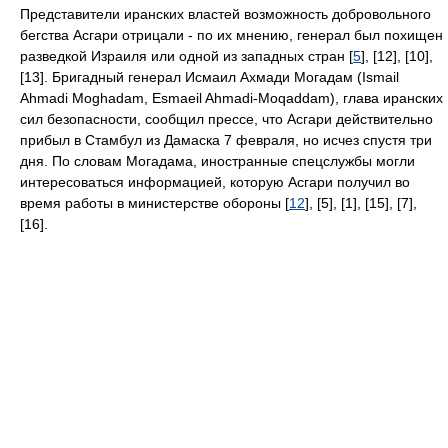
Представители иранских властей возможность добровольного
бегства Асгари отрицали - по их мнению, генерал был похищен
разведкой Израиля или одной из западных стран [
5
], [12], [10],
[13]. Бригадный генерал Исмаил Ахмади Могадам (Ismail
Ahmadi Moghadam, Esmaeil Ahmadi-Moqaddam), глава иранских
сил безопасности, сообщил прессе, что Асгари действительно
прибыл в Стамбул из Дамаска 7 февраля, но исчез спустя три
дня. По словам Могадама, иностранные спецслужбы могли
интересоваться информацией, которую Асгари получил во
время работы в министерстве обороны [
12
], [5], [1], [15], [7],
[16].