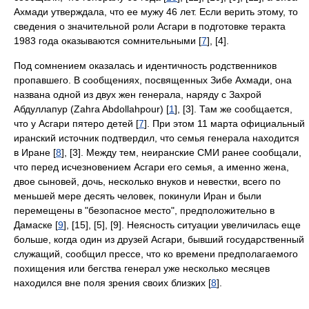
Ахмади утверждала, что ее мужу 46 лет. Если верить этому, то
сведения о значительной роли Асгари в подготовке теракта
1983 года оказываются сомнительными [
7
], [4].
Под сомнением оказалась и идентичность родственников
пропавшего. В сообщениях, посвященных Зибе Ахмади, она
названа одной из двух жен генерала, наряду с Захрой
Абдуллапур (Zahra Abdollahpour) [
1
], [3]. Там же сообщается,
что у Асгари пятеро детей [
7
]. При этом 11 марта официальный
иранский источник подтвердил, что семья генерала находится
в Иране [
8
], [3]. Между тем, неиранские СМИ ранее сообщали,
что перед исчезновением Асгари его семья, а именно жена,
двое сыновей, дочь, несколько внуков и невестки, всего по
меньшей мере десять человек, покинули Иран и были
перемещены в "безопасное место", предположительно в
Дамаске [
9
], [15], [5], [9]. Неясность ситуации увеличилась еще
больше, когда один из друзей Асгари, бывший государственный
служащий, сообщил прессе, что ко времени предполагаемого
похищения или бегства генерал уже несколько месяцев
находился вне поля зрения своих близких [
8
].