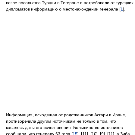
возле посольства Турции в Тегеране и потребовали от турецких
дипломатов информацию о местонахождении генерала [
1
].
Информация, исходящая от родственников Асгари в Иране,
противоречила другим источникам не только в том, что
касалось даты его исчезновения. Большинство источников
сообщали, что генералу 63 года [
15
], [11], [10], [9], [11], а Зиба