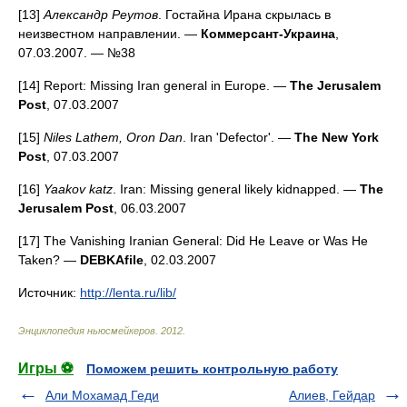
[13]
Александр Реутов
. Гостайна Ирана скрылась в
неизвестном направлении. —
Коммерсант-Украина
,
07.03.2007. — №38
[14] Report: Missing Iran general in Europe. —
The Jerusalem
Post
, 07.03.2007
[15]
Niles Lathem, Oron Dan
. Iran 'Defector'. —
The New York
Post
, 07.03.2007
[16]
Yaakov katz
. Iran: Missing general likely kidnapped. —
The
Jerusalem Post
, 06.03.2007
[17] The Vanishing Iranian General: Did He Leave or Was He
Taken? —
DEBKAfile
, 02.03.2007
Источник:
http://lenta.ru/lib/
Энциклопедия ньюсмейкеров
.
2012
.
Игры ⚽
Поможем решить контрольную работу
Али Мохамад Геди
Алиев, Гейдар